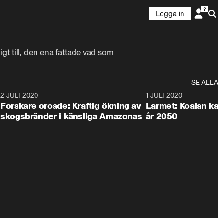
Logga in
gt till, den ena fattade vad som 
SE ALLA
6
2 JULI 2020
1:40
1 JULI 2020
Forskare oroade: Kraftig ökning av
Larmet: Koalan kan
skogsbränder i känsliga Amazonas
år 2050