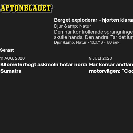
Berget exploderar - hjorten klara
Djur &amp; Natur
Den här kontrollerade sprängningen, 
skulle hända. Den andra. Tar det lu
Djur &amp; Natur
•
18.07.16
•
60 sek
Senast
11 AUG. 2020
0:41
9 JULI 2020
Kilometerhögt askmoln hotar norra
Här korsar andfam
Sumatra
motorvägen: "Cool