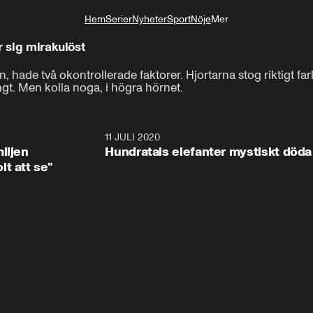
Hem
Serier
Nyheter
Sport
Nöje
Mer
Livsstil
r sig mirakulöst
hade två okontrollerade faktorer. Hjortarna stog riktigt farli
ngt. Men kolla noga, i högra hörnet.
1:08
11 JULI 2020
1:4
iljen
Hundratals elefanter mystiskt döda
t att se"