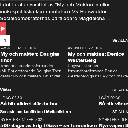
I det första avsnittet av ”My och Makten” ställer 
inrikespolitiska kommentatorn My Rohwedder 
Socialdemokraternas partiledare Magdalena 
Andersson till svars.
1
SE ALLA
AVSNITT 12
•
11 JUNI
26:27
AVSNITT 11
•
4 JUNI
2
My och makten: Douglas
My och makten: Denice
Thor
Westerberg
Moderata ungdomsförbundet 
Ungsvenskarnas 
(MUF:s) ordförande Douglas Thor 
förbundsordförande Denice 
gästar My och makten. I avsnittet 
Westerberg gästar My och makten.
diskuteras tonårsutvisningarna och 
avsnittet diskuteras migrationsfrå
hur Moderaterna ska locka väljare till 
och hur SD ska locka kvinnliga 
Väder
SE ALLA
valet i höst. 
väljare. 
I DAG 02:30
1:06
I GÅR 02:30
Så blir vädret där du bor
Så blir vädr
Senaste om konflikten i Mellanöstern
SE ALLA
NYHETER
•
17 FEB. 2025
0:45
NYHETER
•
16 F
500 dagar av krig i Gaza – se förödelsen
Nya vapen ti