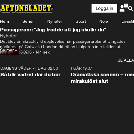
Logga in
Hem
Serier
Nyheter
Sport
Nöje
Livsstil
Passagerare: "Jag trodde att jag skulle dö"
Nyheter
Det blev en skräckfylld upplevelse när passagerarplanet tvingades 
nödlanda på Gatwick i London då ett av hjulparen inte fälldes ut
Se mer
Nyheter
•
18.07.16
•
144 sek
SE ALLA
DAGENS VÄDER
•
I DAG 02:30
1:06
I GÅR 19:07
Så blir vädret där du bor
Dramatiska scenen – me
mirakulöst slut