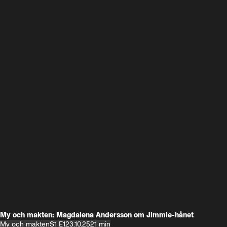
My och makten: Magdalena Andersson om Jimmie-hånet
My och makten
S1 E1
23.10.25
21 min