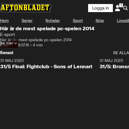
Logga in
Hem
Serier
Nyheter
Sport
Nöje
Livsstil
Här är de mest spelade pc-spelen 2014
E-sport
Här är de mest spelade pc-spelen 2014
Se mer
E-sport
•
18.07.16
•
4 min
Senast
SE ALLA
31 MAJ 2020
31 MAJ 2020
31/5 Final: Fightclub - Sons of Lennart
31/5: Brons