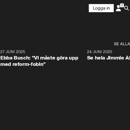
Logga in
SE ALLA
1
27 JUNI 2025
1:24
24 JUNI 2025
Ebba Busch: ”Vi måste göra upp
Se hela Jimmie Å
med reform-fobin”