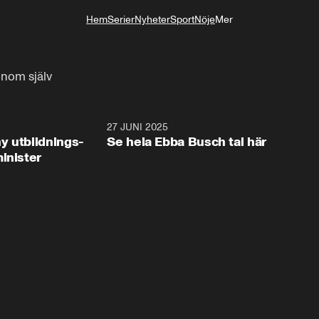
Hem
Serier
Nyheter
Sport
Nöje
Mer
Livsstil
onom själv
2:28
27 JUNI 2025
32:2
y utbildnings-
Se hela Ebba Busch tal här
inister