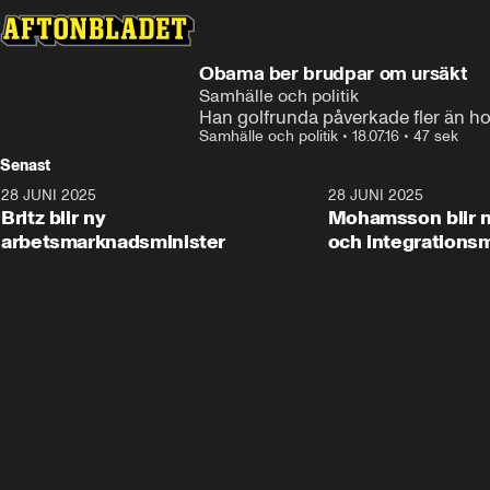
Obama ber brudpar om ursäkt
Samhälle och politik
Han golfrunda påverkade fler än h
Samhälle och politik
•
18.07.16
•
47 sek
Senast
28 JUNI 2025
1:48
28 JUNI 2025
Britz blir ny
Mohamsson blir n
arbetsmarknadsminister
och integrationsm