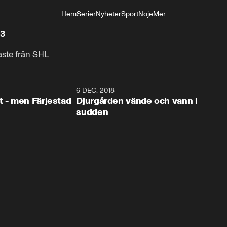
Hem
Serier
Nyheter
Sport
Nöje
Mer
Livsstil
13
aste från SHL
0:35
6 DEC. 2018
0:5
t - men Färjestad
Djurgården vände och vann i
sudden