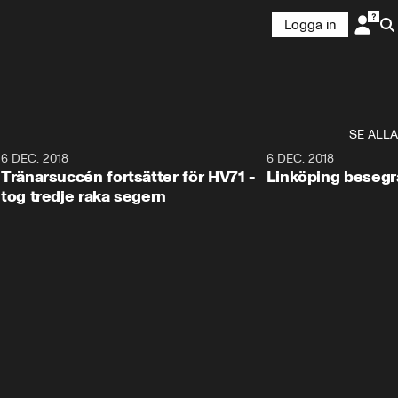
Logga in
SE ALLA
6
6 DEC. 2018
0:50
6 DEC. 2018
Tränarsuccén fortsätter för HV71 -
Linköping besegr
tog tredje raka segern