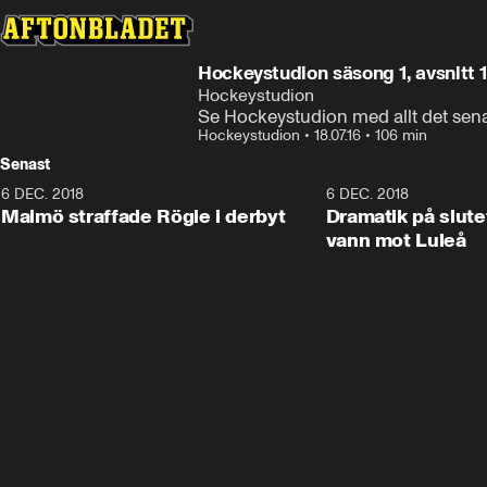
Hockeystudion säsong 1, avsnitt 
Hockeystudion
Se Hockeystudion med allt det sen
Hockeystudion
•
18.07.16
•
106 min
Senast
6 DEC. 2018
0:50
6 DEC. 2018
Malmö straffade Rögle i derbyt
Dramatik på slute
vann mot Luleå