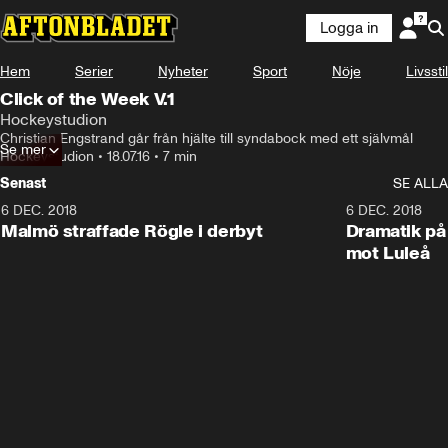
Logga in
Hem
Serier
Nyheter
Sport
Nöje
Livsstil
Click of the Week V.1
Hockeystudion
Christian Engstrand går från hjälte till syndabock med ett självmål
Se mer
Hockeystudion
•
18.07.16
•
7 min
Senast
SE ALLA
6 DEC. 2018
0:50
6 DEC. 2018
Malmö straffade Rögle i derbyt
Dramatik på
mot Luleå