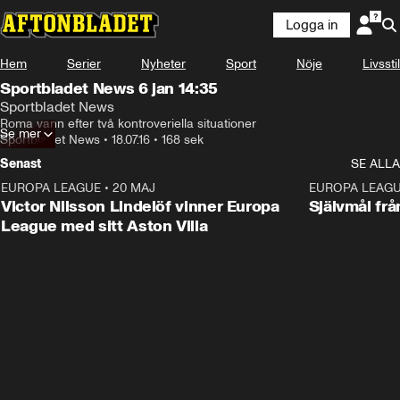
Logga in
Hem
Serier
Nyheter
Sport
Nöje
Livsstil
Sportbladet News 6 jan 14:35
Sportbladet News
Roma vann efter två kontroveriella situationer
Se mer
Sportbladet News
•
18.07.16
•
168 sek
Senast
SE ALLA
EUROPA LEAGUE
•
20 MAJ
1:32
EUROPA LEAG
Victor Nilsson Lindelöf vinner Europa
Självmål frå
League med sitt Aston Villa