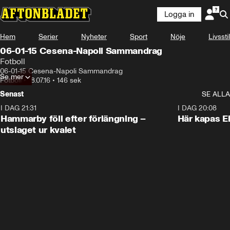
Logga in
Hem
Serier
Nyheter
Sport
Nöje
Livsstil
06-01-15 Cesena-Napoli Sammandrag
Fotboll
06-01-15 Cesena-Napoli Sammandrag
Se mer
Fotboll
•
18.07.16
•
146 sek
Senast
SE ALLA
I DAG 21:31
1:28
I DAG 20:08
Hammarby föll efter förlängning –
Här kapas El
utslaget ur kvalet