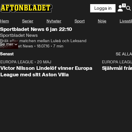
Logga in
Hem
Serier
Nyheter
Sport
Nöje
Livsstil
Sportbladet News 6 jan 22:10
Sportbladet News
Bråk efter matchen mellan Luleå och Leksand
Se mer
Sportbladet News
•
18.07.16
•
7 min
Senast
SE ALLA
EUROPA LEAGUE
•
20 MAJ
1:32
EUROPA LEAG
Victor Nilsson Lindelöf vinner Europa
Självmål frå
League med sitt Aston Villa