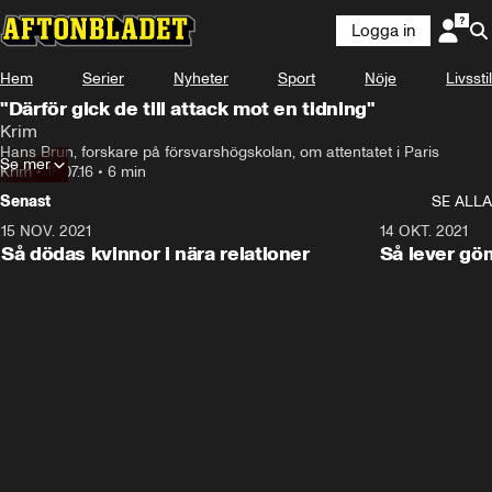
Logga in
Hem
Serier
Nyheter
Sport
Nöje
Livsstil
"Därför gick de till attack mot en tidning"
Krim
Hans Brun, forskare på försvarshögskolan, om attentatet i Paris
Se mer
Krim
•
18.07.16
•
6 min
Senast
SE ALLA
15 NOV. 2021
3:28
14 OKT. 2021
Så dödas kvinnor i nära relationer
Så lever gö