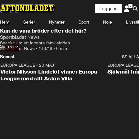
Logga in
Hem
Serier
Nyheter
Sport
Nöje
Livsstil
Kan de vara bröder efter det här?
Sportbladet News
Snacka om att förstöra familjefriden
Se mer
Sportbladet News
•
18.07.16
•
6 min
Senast
SE ALLA
EUROPA LEAGUE
•
20 MAJ
1:32
EUROPA LEAG
Victor Nilsson Lindelöf vinner Europa
Självmål frå
League med sitt Aston Villa