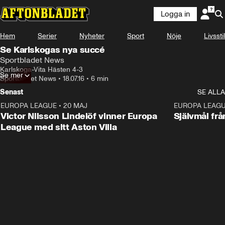
Logga in
Hem
Serier
Nyheter
Sport
Nöje
Livsstil
Se Karlskogas nya succé
Sportbladet News
Karlskoga-Vita Hästen 4-3
Se mer
Sportbladet News
•
18.07.16
•
6 min
Senast
SE ALLA
EUROPA LEAGUE
•
20 MAJ
1:32
EUROPA LEAG
Victor Nilsson Lindelöf vinner Europa
Självmål frå
League med sitt Aston Villa