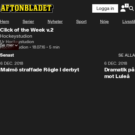
Logga in
Hem
Serier
Nyheter
Sport
Nöje
Livsstil
Click of the Week v.2
Hockeystudion
Ur Hockeystudion
Se mer
Hockeystudion
•
18.07.16
•
5 min
Senast
SE ALLA
6 DEC. 2018
0:50
6 DEC. 2018
Malmö straffade Rögle i derbyt
Dramatik på
mot Luleå