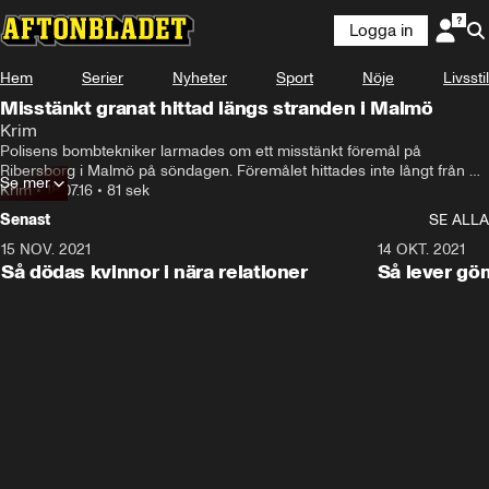
Logga in
Hem
Serier
Nyheter
Sport
Nöje
Livsstil
Misstänkt granat hittad längs stranden i Malmö
Krim
Polisens bombtekniker larmades om ett misstänkt föremål på 
Ribersborg i Malmö på söndagen. Föremålet hittades inte långt från 
Se mer
fotbollspelaren Zlatan Ibrahimovics villa.
Krim
•
18.07.16
•
81 sek
Senast
SE ALLA
15 NOV. 2021
3:28
14 OKT. 2021
Så dödas kvinnor i nära relationer
Så lever gö