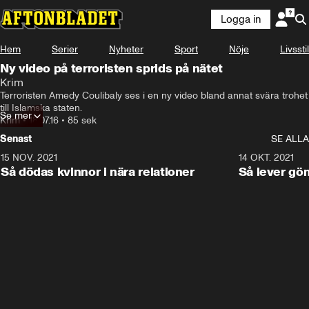
Logga in
Hem
Serier
Nyheter
Sport
Nöje
Livsstil
Ny video på terroristen sprids på nätet
Krim
Terroristen Amedy Coulibaly ses i en ny video bland annat svära trohet 
till Islamska staten.
Se mer
Krim
•
18.07.16
•
85 sek
Senast
SE ALLA
15 NOV. 2021
3:28
14 OKT. 2021
Så dödas kvinnor i nära relationer
Så lever gö