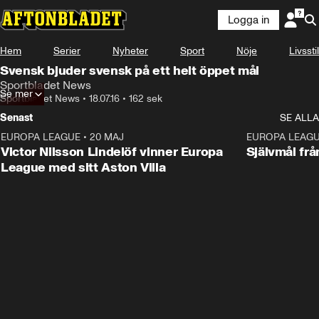
Logga in
Hem
Serier
Nyheter
Sport
Nöje
Livsstil
Svensk bjuder svensk på ett helt öppet mål
Sportbladet News
Se mer
Sportbladet News
•
18.07.16
•
162 sek
Senast
SE ALLA
EUROPA LEAGUE
•
20 MAJ
1:32
EUROPA LEAG
Victor Nilsson Lindelöf vinner Europa
Självmål frå
League med sitt Aston Villa