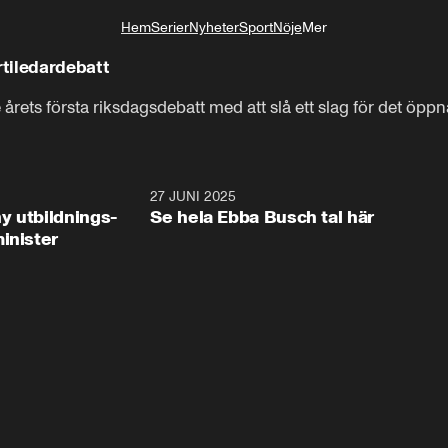
Hem
Serier
Nyheter
Sport
Nöje
Mer
Livsstil
tiledardebatt
 årets första riksdagsdebatt med att slå ett slag för det öp
2:28
27 JUNI 2025
32:2
y utbildnings-
Se hela Ebba Busch tal här
inister