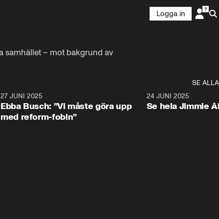
Logga in
pna samhället – mot bakgrund av 
SE ALLA
1
27 JUNI 2025
1:24
24 JUNI 2025
Ebba Busch: ”Vi måste göra upp
Se hela Jimmie Å
med reform-fobin”