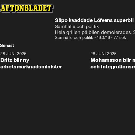
Säpo kvaddade Löfvens superbil
Samhälle och politik
Hela grillen på bilen demolerades.
Samhälle och politik
•
18.07.16
•
77 sek
Senast
28 JUNI 2025
1:48
28 JUNI 2025
Britz blir ny
Mohamsson blir n
arbetsmarknadsminister
och integrationsm