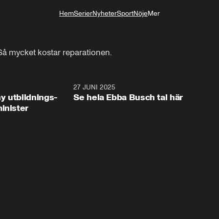
Hem
Serier
Nyheter
Sport
Nöje
Mer
Livsstil
 Så mycket kostar reparationen.
2:28
27 JUNI 2025
32:2
y utbildnings-
Se hela Ebba Busch tal här
inister