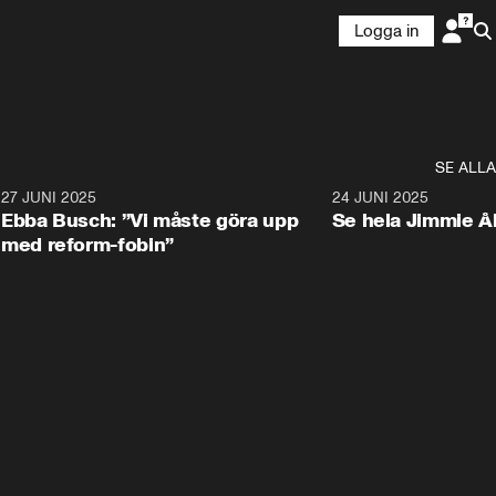
Logga in
SE ALLA
1
27 JUNI 2025
1:24
24 JUNI 2025
Ebba Busch: ”Vi måste göra upp
Se hela Jimmie Å
med reform-fobin”