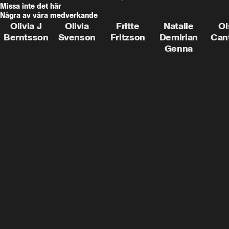
Missa inte det här
Några av våra medverkande
Olivia J
Olivia
Fritte
Natalie
Oi
Berntsson
Svenson
Fritzson
Demirian
Can
Genna