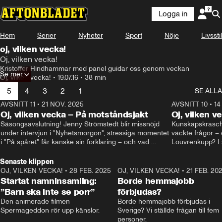
Logga in
Hem
Serier
Nyheter
Sport
Nöje
Livsstil
oj, vilken vecka!
Oj, vilken vecka!
Kristoffer Hindhammar med panel guidar oss genom veckan
Se mer
Oj, vilken vecka!
•
19.07.16
•
38 min
5
4
3
2
1
SE ALLA
AVSNITT 11
•
21 NOV. 2025
22:00
AVSNITT 10
•
14
Oj, vilken vecka – På motståndsjakt
Oj, vilken v
Säsongsavslutning! Jenny Strömstedt blir missnöjd 
Kunskapskraschen
under intervjun i "Nyhetsmorgon", stressiga momentet 
väckte frågor – 
i "På spåret" får kanske sin förklaring – och vad 
Louvrenkupp? I s
drömmer egentligen Liberalerna om? I studion: Oisin 
Svenson.
Cantwell och Karin Pettersson.
Senaste klippen
OJ, VILKEN VECKA!
•
28 FEB. 2025
2:40
OJ, VILKEN VECKA!
•
21 FEB. 20
Startat namninsamling:
Borde hemmajobb
”Barn ska inte se porr”
förbjudas?
Den animerade filmen 
Borde hemmajobb förbjudas i 
Spermageddon rör upp känslor.
Sverige? Vi ställde frågan till fem 
personer.