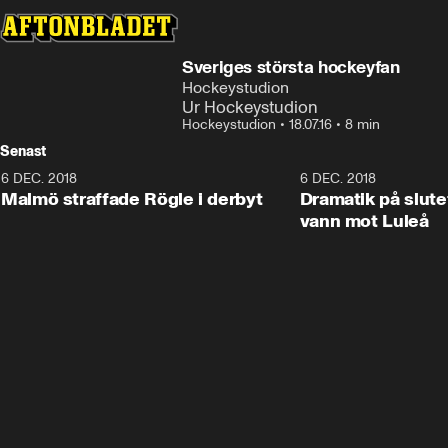
Sveriges största hockeyfan
Hockeystudion
Ur Hockeystudion
Hockeystudion
•
18.07.16
•
8 min
Senast
6 DEC. 2018
0:50
6 DEC. 2018
Malmö straffade Rögle i derbyt
Dramatik på slute
vann mot Luleå