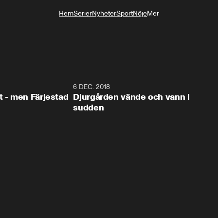
Hem
Serier
Nyheter
Sport
Nöje
Mer
Livsstil
0:35
6 DEC. 2018
0:5
t - men Färjestad
Djurgården vände och vann i
sudden