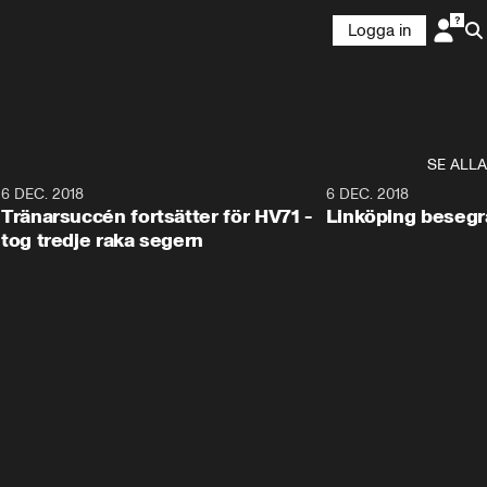
Logga in
SE ALLA
6
6 DEC. 2018
0:50
6 DEC. 2018
Tränarsuccén fortsätter för HV71 -
Linköping besegr
tog tredje raka segern