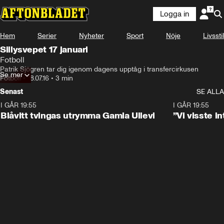
Logga in
Hem
Serier
Nyheter
Sport
Nöje
Livsstil
Sillysvepet 17 januari
Fotboll
Patrik Sjögren tar dig igenom dagens upptåg i transfercirkusen
Se mer
Fotboll
•
18.07.16
•
3 min
Senast
SE ALLA
I GÅR 19:55
0:29
I GÅR 19:55
Blåvitt tvingas utrymma Gamla Ullevi
”Vi visste 