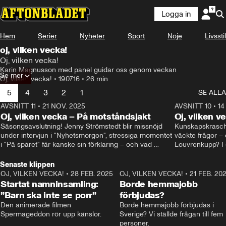
Logga in
Hem
Serier
Nyheter
Sport
Nöje
Livsstil
oj, vilken vecka!
Oj, vilken vecka!
Karin Magnusson med panel guidar oss genom veckan
Se mer
Oj, vilken vecka!
•
19.07.16
•
26 min
5
4
3
2
1
SE ALLA
AVSNITT 11
•
21 NOV. 2025
22:00
AVSNITT 10
•
14
Oj, vilken vecka – På motståndsjakt
Oj, vilken v
Säsongsavslutning! Jenny Strömstedt blir missnöjd 
Kunskapskraschen
under intervjun i "Nyhetsmorgon", stressiga momentet 
väckte frågor – 
i "På spåret" får kanske sin förklaring – och vad 
Louvrenkupp? I s
drömmer egentligen Liberalerna om? I studion: Oisin 
Svenson.
Cantwell och Karin Pettersson.
Senaste klippen
OJ, VILKEN VECKA!
•
28 FEB. 2025
2:40
OJ, VILKEN VECKA!
•
21 FEB. 20
Startat namninsamling:
Borde hemmajobb
”Barn ska inte se porr”
förbjudas?
Den animerade filmen 
Borde hemmajobb förbjudas i 
Spermageddon rör upp känslor.
Sverige? Vi ställde frågan till fem 
personer.