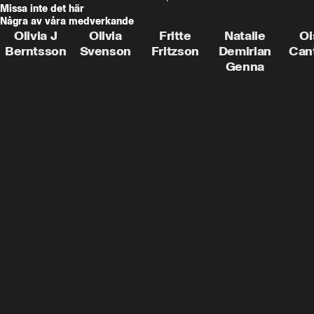
Missa inte det här
Några av våra medverkande
Olivia J
Olivia
Fritte
Natalie
Oi
Berntsson
Svenson
Fritzson
Demirian
Can
Genna