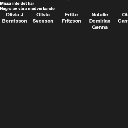
Missa inte det här
Några av våra medverkande
Olivia J
Olivia
Fritte
Natalie
Oi
Berntsson
Svenson
Fritzson
Demirian
Can
Genna