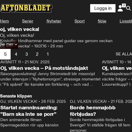
Logga in
Hem
Serier
Nyheter
Sport
Nöje
Livsstil
oj, vilken vecka!
Oj, vilken vecka!
Kristoffer Hindhammar med panel guidar oss genom veckan
Se mer
Oj, vilken vecka!
•
19.07.16
•
26 min
5
4
3
2
1
SE ALLA
AVSNITT 11
•
21 NOV. 2025
22:00
AVSNITT 10
•
14
Oj, vilken vecka – På motståndsjakt
Oj, vilken v
Säsongsavslutning! Jenny Strömstedt blir missnöjd 
Kunskapskraschen
under intervjun i "Nyhetsmorgon", stressiga momentet 
väckte frågor – 
i "På spåret" får kanske sin förklaring – och vad 
Louvrenkupp? I s
drömmer egentligen Liberalerna om? I studion: Oisin 
Svenson.
Cantwell och Karin Pettersson.
Senaste klippen
OJ, VILKEN VECKA!
•
28 FEB. 2025
2:40
OJ, VILKEN VECKA!
•
21 FEB. 20
Startat namninsamling:
Borde hemmajobb
”Barn ska inte se porr”
förbjudas?
Den animerade filmen 
Borde hemmajobb förbjudas i 
Spermageddon rör upp känslor.
Sverige? Vi ställde frågan till fem 
personer.