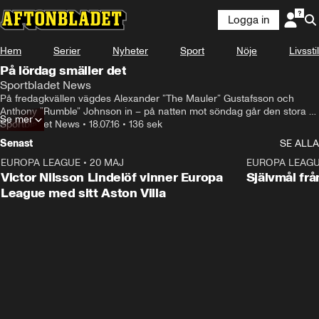
Logga in
Hem
Serier
Nyheter
Sport
Nöje
Livsstil
På lördag smäller det
Sportbladet News
På fredagkvällen vägdes Alexander ”The Mauler” Gustafsson och 
Anthony ”Rumble” Johnson in – på natten mot söndag går den stora 
Se mer
matchen av stapeln
Sportbladet News
•
18.07.16
•
136 sek
Senast
SE ALLA
EUROPA LEAGUE
•
20 MAJ
1:32
EUROPA LEAG
Victor Nilsson Lindelöf vinner Europa
Självmål frå
League med sitt Aston Villa