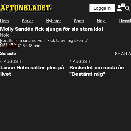
Logga in
Hem
Serier
Nyheter
Sport
Nöje
Livsstil
Molly Sandén fick sjunga för sin stora idol
Nöje
Berättar om sina nerver: ”Fick ta av mig skorna”
Se mer
Nöje
•
18.07.16
•
18 min
Senaste
SE ALLA
6 AUGUSTI
1:04
4 AUGUSTI
Lasse Holm sätter plus på
Beskedet om nästa år:
livet
”Bestämt mig”