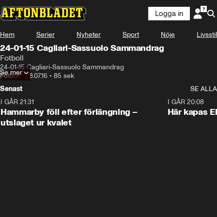
Logga in
Hem
Serier
Nyheter
Sport
Nöje
Livsstil
24-01-15 Cagliari-Sassuolo Sammandrag
Fotboll
24-01-15 Cagliari-Sassuolo Sammandrag
Se mer
Fotboll
•
18.07.16
•
85 sek
Senast
SE ALLA
I GÅR 21:31
1:28
I GÅR 20:08
Hammarby föll efter förlängning –
Här kapas El
utslaget ur kvalet