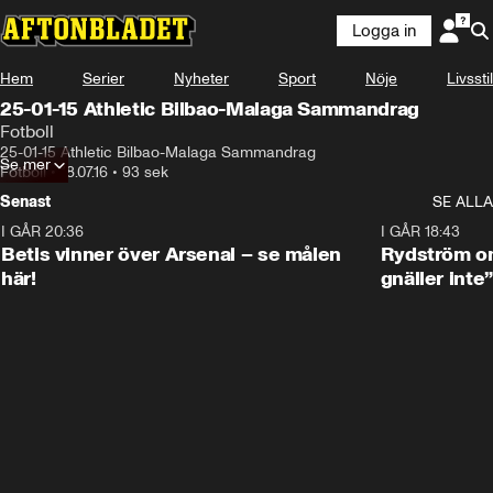
Logga in
Hem
Serier
Nyheter
Sport
Nöje
Livsstil
25-01-15 Athletic Bilbao-Malaga Sammandrag
Fotboll
25-01-15 Athletic Bilbao-Malaga Sammandrag
Se mer
Fotboll
•
18.07.16
•
93 sek
Senast
SE ALLA
I GÅR 20:36
1:30
I GÅR 18:43
Betis vinner över Arsenal – se målen
Rydström om
här!
gnäller inte”