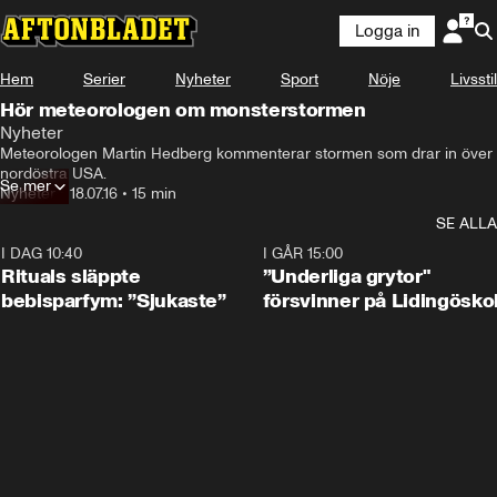
Logga in
Hem
Serier
Nyheter
Sport
Nöje
Livsstil
Hör meteorologen om monsterstormen
Nyheter
Meteorologen Martin Hedberg kommenterar stormen som drar in över 
nordöstra USA.
Se mer
Nyheter
•
18.07.16
•
15 min
SE ALLA
I DAG 10:40
1:01
I GÅR 15:00
Rituals släppte
”Underliga grytor"
bebisparfym: ”Sjukaste”
försvinner på Lidingösko