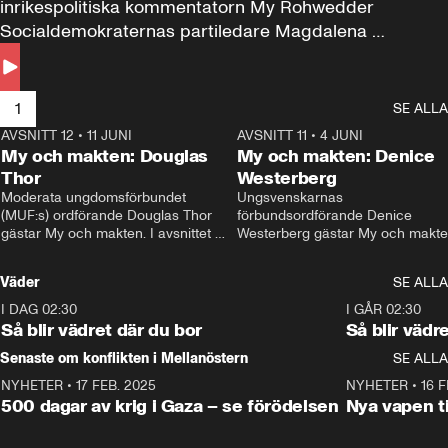
inrikespolitiska kommentatorn My Rohwedder 
Socialdemokraternas partiledare Magdalena 
Andersson till svars.
1
SE ALLA
AVSNITT 12
•
11 JUNI
26:27
AVSNITT 11
•
4 JUNI
2
My och makten: Douglas
My och makten: Denice
Thor
Westerberg
Moderata ungdomsförbundet 
Ungsvenskarnas 
(MUF:s) ordförande Douglas Thor 
förbundsordförande Denice 
gästar My och makten. I avsnittet 
Westerberg gästar My och makten.
diskuteras tonårsutvisningarna och 
avsnittet diskuteras migrationsfrå
hur Moderaterna ska locka väljare till 
och hur SD ska locka kvinnliga 
Väder
SE ALLA
valet i höst. 
väljare. 
I DAG 02:30
1:06
I GÅR 02:30
Så blir vädret där du bor
Så blir vädr
Senaste om konflikten i Mellanöstern
SE ALLA
NYHETER
•
17 FEB. 2025
0:45
NYHETER
•
16 F
500 dagar av krig i Gaza – se förödelsen
Nya vapen ti