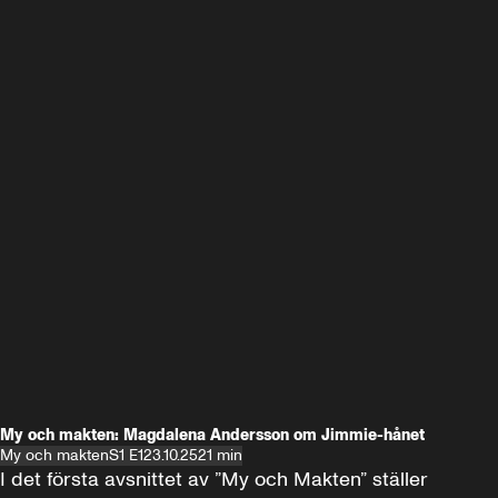
My och makten: Magdalena Andersson om Jimmie-hånet
My och makten
S1 E1
23.10.25
21 min
I det första avsnittet av ”My och Makten” ställer 