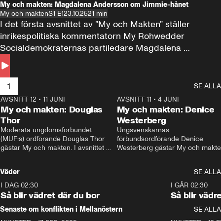
My och makten: Magdalena Andersson om Jimmie-hånet
My och makten
S1 E1
23.10.25
21 min
I det första avsnittet av ”My och Makten” ställer 
inrikespolitiska kommentatorn My Rohwedder 
Socialdemokraternas partiledare Magdalena 
Andersson till svars.
1
SE ALLA
AVSNITT 12
•
11 JUNI
26:27
AVSNITT 11
•
4 JUNI
2
My och makten: Douglas
My och makten: Denice
Thor
Westerberg
Moderata ungdomsförbundet 
Ungsvenskarnas 
(MUF:s) ordförande Douglas Thor 
förbundsordförande Denice 
gästar My och makten. I avsnittet 
Westerberg gästar My och makten.
diskuteras tonårsutvisningarna och 
avsnittet diskuteras migrationsfrå
hur Moderaterna ska locka väljare till 
och hur SD ska locka kvinnliga 
Väder
SE ALLA
valet i höst. 
väljare. 
I DAG 02:30
1:06
I GÅR 02:30
Så blir vädret där du bor
Så blir vädr
Senaste om konflikten i Mellanöstern
SE ALLA