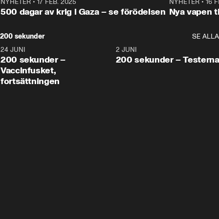
NYHETER
•
17 FEB. 2025
0:45
NYHETER
•
16 F
500 dagar av krig i Gaza – se förödelsen
Nya vapen ti
200 sekunder
SE ALLA
24 JUNI
5:00
2 JUNI
200 sekunder –
200 sekunder – Testern
Vaccinfusket,
fortsättningen