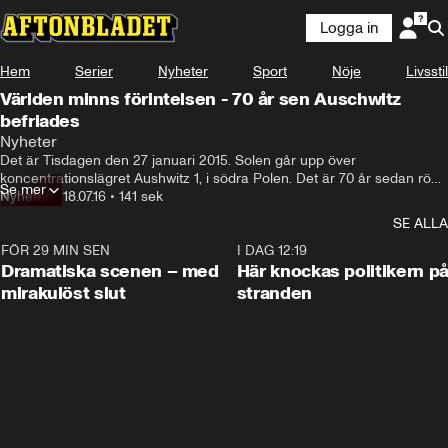
Logga in
Hem
Serier
Nyheter
Sport
Nöje
Livsstil
Världen minns förintelsen - 70 år sen Auschwitz
befriades
Nyheter
Det är Tisdagen den 27 januari 2015. Solen går upp över 
koncentrationslägret Aushwitz 1, i södra Polen. Det är 70 år sedan röda 
Se mer
armen hittade lägret övergivet. De nazistiska mördarna hade flytt, kvar 
Nyheter
•
18.07.16
•
141 sek
var de som överlevt ett av kanske det värsta brotten i mänsklighetens 
SE ALLA
historia. Några av de få i livet, som överlevde lägret, återvände den här 
dagen.
FÖR 29 MIN SEN
0:42
I DAG 12:19
Dramatiska scenen – med
Här knockas politikern p
mirakulöst slut
stranden