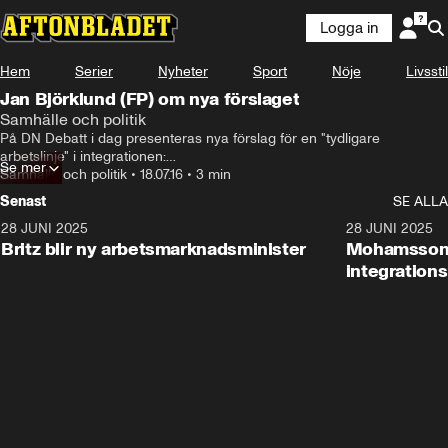
Logga in
Hem
Serier
Nyheter
Sport
Nöje
Livsstil
Jan Björklund (FP) om nya förslaget
Samhälle och politik
På DN Debatt i dag presenteras nya förslag för en "tydligare 
arbetslinje" i integrationen:

Se mer
Krav på jobb för att få återförenas med anhöriga och permanent 
Samhälle och politik
•
18.07.16
•
3 min
uppehållstillstånd, lägre ingångslöner och språkkrav för att få 
Senast
SE ALLA
medborgarskap.
28 JUNI 2025
1:48
28 JUNI 2025
Britz blir ny arbetsmarknadsminister
Mohamsson b
integration