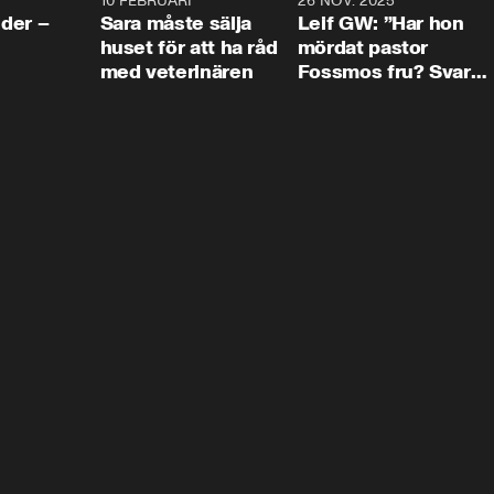
4:24
10 FEBRUARI
4:13
26 NOV. 2025
8:1
der –
Sara måste sälja
Leif GW: ”Har hon
huset för att ha råd
mördat pastor
med veterinären
Fossmos fru? Svar
nej.”