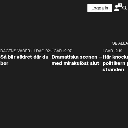
Logga in
SE ALLA
7
DAGENS VÄDER
•
I DAG 02:30
1:06
I GÅR 19:07
0:42
I GÅR 12:19
Så blir vädret där du
Dramatiska scenen –
Här knock
bor
med mirakulöst slut
politikern 
stranden