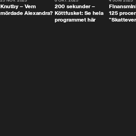
3
25 NOV. 2025
31:05
8 OKT. 2025
4:29
4 JUNI 2025
Knutby – Vem
200 sekunder –
Finansmin
mördade Alexandra?
Köttfusket: Se hela
125 procent
programmet här
"Skattever
viktig uppg