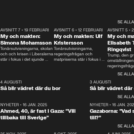
SE ALLA
7
AVSNITT 7
•
19 FEBRUARI
24:30
AVSNITT 6
•
12 FEBRUARI
27:30
AVSNITT 5
•
My och makten:
My och makten: Ulf
My och ma
Simona Mohamsson
Kristersson
Elisabeth
 
Tonårsutvisningarna, skolan 
Tonårsutvisningarna, 
Ringqvist
och och krisen i Liberalerna 
regeringsfrågan och 
Trump, den gr
står i fokus i det sjunde 
matpriserna står i fokus i 
omställningen
avsnittet av ”My och 
det sjätte avsnittet av ”My 
regeringsfråga
makten”. Se när 
och makten”. Se när 
centrum i det 
SE ALLA
Aftonbladets inrikespolitiska 
Aftonbladets inrikespolitiska 
avsnittet av ”
kommentator My 
kommentator My 
6
4 AUGUSTI
1:06
3 AUGUSTI
Makten”. Se nä
Rohwedder ställer 
Rohwedder ställer 
Så blir vädret där du bor
Så blir vädret där
Aftonbladets in
utbildnings- och 
statsminister Ulf Kristersson 
kommentator 
SE ALLA
integrationsminister Simona 
till svars.
Rohwedder stäl
Mohamsson till svars.
Centerpartiets
2
NYHETER
•
16 JAN. 2025
1:01
NYHETER
•
16 JAN. 20
Thand Ring till
Ahmed, 40, är fast i Gaza: ”Vill
Gazaborna: ”Vad s
tillbaka till Sverige”
till?”
SE ALLA