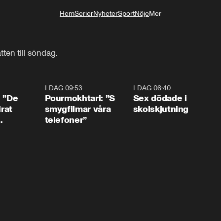
Hem
Serier
Nyheter
Sport
Nöje
Mer
Livsstil
tten till söndag.
1:54
I DAG 09:53
1:36
I DAG 06:40
0:4
: ”De
Pourmokhtari: ”S
Sex dödade i
irat
smygfilmar våra
skolskjutning
telefoner”
ns”