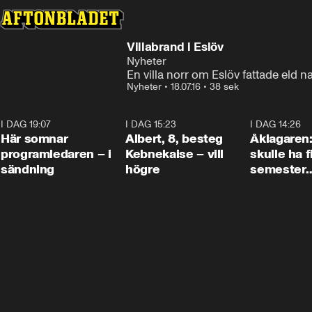
Villabrand i Eslöv
Nyheter
En villa norr om Eslöv fattade eld na
Nyheter
•
18.07.16
•
38 sek
I DAG 19:07
0:45
I DAG 15:23
0:54
I DAG 14:26
Här somnar
Albert, 8, besteg
Åklagaren
programledaren – i
Kebnekaise – vill
skulle ha f
sändning
högre
semester
tillsamma