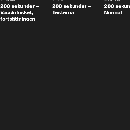
24 JUNI
5:00
2 JUNI
4:23
20 APRIL
200 sekunder –
200 sekunder –
200 sekun
Vaccinfusket,
Testerna
Normal
fortsättningen