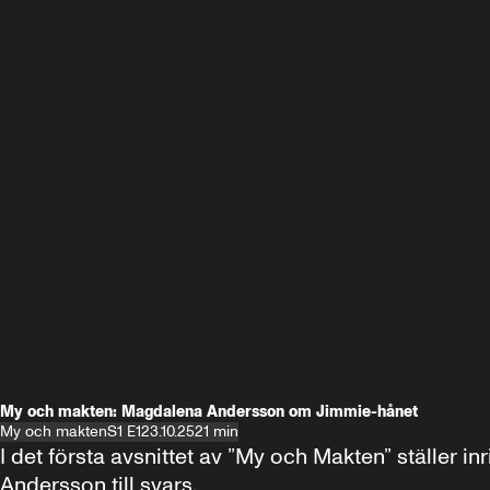
My och makten: Magdalena Andersson om Jimmie-hånet
My och makten
S1 E1
23.10.25
21 min
I det första avsnittet av ”My och Makten” ställe
Andersson till svars.