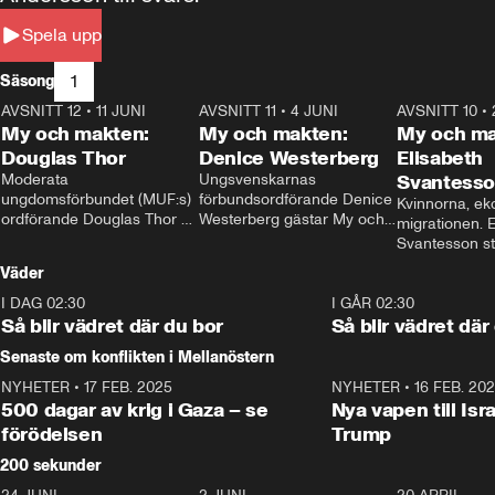
Spela upp
1
Säsong
AVSNITT 12
•
11 JUNI
26:27
AVSNITT 11
•
4 JUNI
23:40
AVSNITT 10
•
My och makten:
My och makten:
My och ma
Douglas Thor
Denice Westerberg
Elisabeth
Moderata 
Ungsvenskarnas 
Svantess
ungdomsförbundet (MUF:s) 
förbundsordförande Denice 
Kvinnorna, ek
ordförande Douglas Thor 
Westerberg gästar My och 
migrationen. E
gästar My och makten. I 
makten. I avsnittet 
Svantesson stäl
avsnittet diskuteras 
diskuteras migrationsfrågan 
när finansmini
Väder
tonårsutvisningarna och hur 
och hur SD ska locka 
Moderaterna ska locka 
kvinnliga väljare. 
I DAG 02:30
1:06
I GÅR 02:30
väljare till valet i höst. 
Så blir vädret där du bor
Så blir vädret där
Senaste om konflikten i Mellanöstern
NYHETER
•
17 FEB. 2025
0:45
NYHETER
•
16 FEB. 20
500 dagar av krig i Gaza – se
Nya vapen till Isr
förödelsen
Trump
200 sekunder