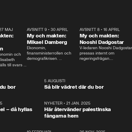
27 MAJ
3:51
AVSNITT 9
•
30 APRIL
24:00
AVSNITT 8
•
16 APRIL
25:1
kten:
My och makten:
My och makten:
Mikael Damberg
Nooshi Dadgostar
on
Ekonomin, 
V-ledaren Nooshi Dadgostar
finansministerrollen och 
pressas internt om 
onomin och 
demografikrisen. 
regeringsfrågan.

lisabeth 
Oppositionen ställs till svars 
I Aftonbladets 
ls till svars 
när Socialdemokraternas 
partiledarutfrågning ”My 
stern gästar 
Mikael Damberg gästar My 
och Makten” sätter hon ner 
My och Makten. 
och Makten. 
foten mot kritikerna:

1:06
5 AUGUSTI
1:0
– Vi ställer upp i val. Ska vi 
 du bor
Så blir vädret där du bor
vara med så sitter vi förstås 
25
1:22
NYHETER
•
21 JAN. 2025
0:5
ael – då hyllas
Här återvänder palestinska
fångarna hem