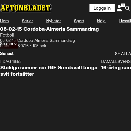
Logga in
Hem
Serier
Nyheter
Sport
Nöje
Livsstil
08-02-15 Cordoba-Almeria Sammandrag
Fotboll
08-02-15 Cordoba-Almeria Sammandrag
Se mer
Fotboll
•
18.07.16
•
105 sek
Senast
SE ALLA
I DAG 18:53
1:44
DAMALLSVENS
Stökiga scener när GIF Sundsvall tunga
16-åring sä
svit fortsätter