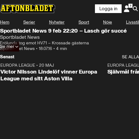
Logga in
Hem
Serier
Nyheter
Sport
Nöje
Livsstil
Sportbladet News 9 feb 22:20 – Lasch gör succé
Sportbladet News
Frölunda tog emot HV71 – Krossade gästerna
Se mer
Sportbladet News
•
18.07.16
•
4 min
Senast
SE ALLA
EUROPA LEAGUE
•
20 MAJ
1:32
EUROPA LEAG
Victor Nilsson Lindelöf vinner Europa
Självmål frå
League med sitt Aston Villa