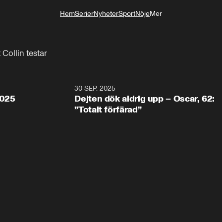
Hem
Serier
Nyheter
Sport
Nöje
Mer
Livsstil
Collin testar
0:05
30 SEP. 2025
0:5
2025
Dejten dök aldrig upp – Oscar, 62:
”Totalt förfärad”