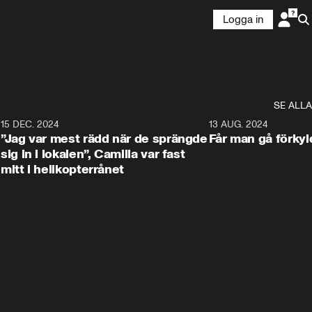
Logga in
SE ALLA
7
15 DEC. 2024
1:42
13 AUG. 2024
”Jag var mest rädd när de sprängde
Får man gå förkyld
sig in i lokalen”, Camilla var fast
mitt i helikopterrånet