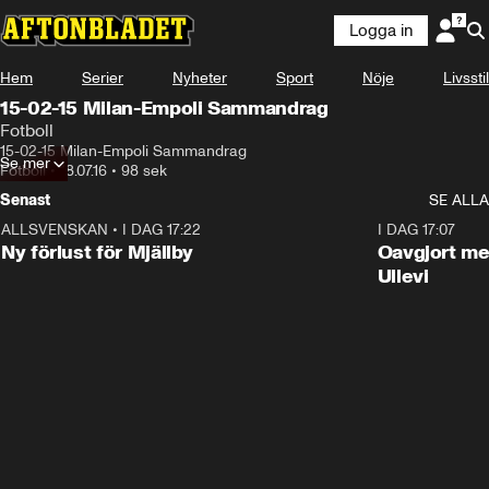
Logga in
Hem
Serier
Nyheter
Sport
Nöje
Livsstil
15-02-15 Milan-Empoli Sammandrag
Fotboll
15-02-15 Milan-Empoli Sammandrag
Se mer
Fotboll
•
18.07.16
•
98 sek
Senast
SE ALLA
ALLSVENSKAN
•
I DAG 17:22
0:37
I DAG 17:07
Ny förlust för Mjällby
Oavgjort me
Ullevi