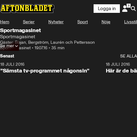
Logga in
Hem
Serier
Nyheter
Sport
Nöje
Livsstil
Sportmagasinet
Sportmagasinet
Gäster: Bojan, Bergström, Laurén och Pettersson
Se mer
Sportmagasinet
•
19.07.16
•
35 min
Senast
SE ALLA
18 JULI 2016
4:44
18 JULI 2016
”Sämsta tv-programmet någonsin”
Här är de b