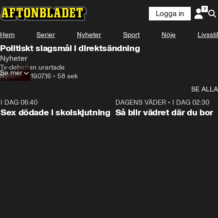
Logga in
Hem
Serier
Nyheter
Sport
Nöje
Livsstil
Politiskt slagsmål i direktsändning
Nyheter
Tv-debatten urartade
Se mer
Nyheter
•
19.07.16
•
58 sek
SE ALLA
I DAG 06:40
0:47
DAGENS VÄDER
•
I DAG 02:30
Sex dödade i skolskjutning
Så blir vädret där du bor