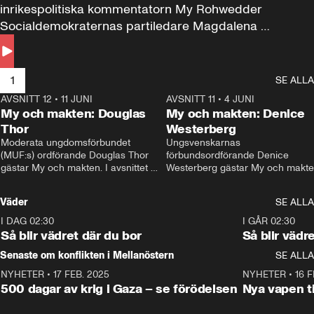
inrikespolitiska kommentatorn My Rohwedder 
Socialdemokraternas partiledare Magdalena 
Andersson till svars.
1
SE ALLA
AVSNITT 12
•
11 JUNI
26:27
AVSNITT 11
•
4 JUNI
2
My och makten: Douglas
My och makten: Denice
Thor
Westerberg
Moderata ungdomsförbundet 
Ungsvenskarnas 
(MUF:s) ordförande Douglas Thor 
förbundsordförande Denice 
gästar My och makten. I avsnittet 
Westerberg gästar My och makten.
diskuteras tonårsutvisningarna och 
avsnittet diskuteras migrationsfrå
hur Moderaterna ska locka väljare till 
och hur SD ska locka kvinnliga 
Väder
SE ALLA
valet i höst. 
väljare. 
I DAG 02:30
1:06
I GÅR 02:30
Så blir vädret där du bor
Så blir vädr
Senaste om konflikten i Mellanöstern
SE ALLA
NYHETER
•
17 FEB. 2025
0:45
NYHETER
•
16 F
500 dagar av krig i Gaza – se förödelsen
Nya vapen ti