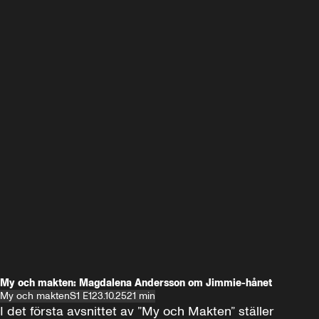
My och makten: Magdalena Andersson om Jimmie-hånet
My och makten
S1 E1
23.10.25
21 min
I det första avsnittet av ”My och Makten” ställer 