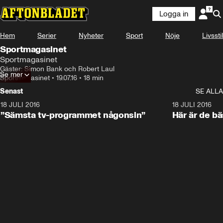
Logga in
Hem
Serier
Nyheter
Sport
Nöje
Livsstil
Sportmagasinet
Sportmagasinet
Gäster: Simon Bank och Robert Laul
Se mer
Sportmagasinet
•
19.07.16
•
18 min
Senast
SE ALLA
18 JULI 2016
4:44
18 JULI 2016
”Sämsta tv-programmet någonsin”
Här är de b