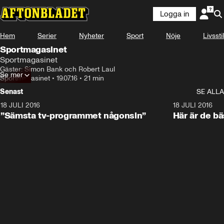
Logga in
Hem
Serier
Nyheter
Sport
Nöje
Livsstil
Sportmagasinet
Sportmagasinet
Gäster: Simon Bank och Robert Laul
Se mer
Sportmagasinet
•
19.07.16
•
21 min
Senast
SE ALLA
18 JULI 2016
4:44
18 JULI 2016
”Sämsta tv-programmet någonsin”
Här är de b