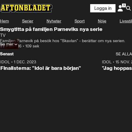
Logga in
Hem
Serier
Nyheter
Sport
Nöje
Livsstil
Smygtitta på familjen Parneviks nya serie
TV
Familjen Parnevik på besök hos "Skavlan" - berättar om nya serien.
Se mer
TV
•
18.07.16
•
109 sek
Senast
SE ALLA
IDOL
•
1 DEC. 2023
0:56
IDOL
•
15 NOV.
Finalisterna: "Idol är bara början"
"Jag hoppas 