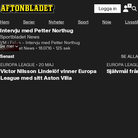
Logga in
Hem
Serier
Nyheter
Sport
Nöje
Livsstil
Intervju med Petter Northug
Sportbladet News
VM i Falun – Intervju med Petter Northug
Se mer
Sportbladet News
•
18.07.16
•
125 sek
Senast
SE ALLA
EUROPA LEAGUE
•
20 MAJ
1:32
EUROPA LEAG
Victor Nilsson Lindelöf vinner Europa
Självmål frå
League med sitt Aston Villa