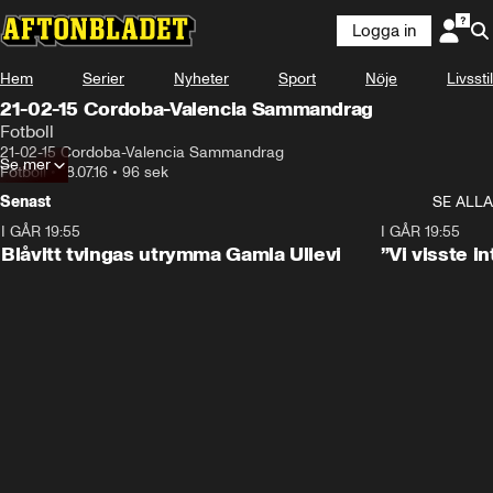
Logga in
Hem
Serier
Nyheter
Sport
Nöje
Livsstil
21-02-15 Cordoba-Valencia Sammandrag
Fotboll
21-02-15 Cordoba-Valencia Sammandrag
Se mer
Fotboll
•
18.07.16
•
96 sek
Senast
SE ALLA
I GÅR 19:55
0:29
I GÅR 19:55
Blåvitt tvingas utrymma Gamla Ullevi
”Vi visste 