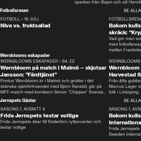
sparken från Bajen och att Henrik
Rydström tar över
Fotbollsresan
SE ALLA
FOTBOLL
•
16 JULI
0:44
FOTBOLLSRES
Niva vs. fruktsallad
Bakom kulis
skräck: ”Kry
Vad gör man som
med fotbollsres
Wernblooms eskapader
WERNBLOOMS ESKAPADER
•
S4, E2
38:23
WERNBLOOMS 
Wernbloom på match i Malmö – skjutsar
Wernbloom 
Jansson: ”Färdtjänst”
Harvestad 
Pontus Wernbloom är i Malmö och grottar i det 
Från åtta gubbar 
skånska självförtroendet med Björn Ranelid, går på 
Marcus Lager sta
MFF-match med komikern Simon ”Chippen” Svensson 
folk i Linköping
och hjälper skadade stjärnbacken Pontus Jansson 
och Wernbloom kl
Jernspets Gästar
SE ALLA
hem. 
SÄSONG 1, AVSNITT 4
13:37
SÄSONG 1, AVS
Frida Jernspets testar voltige
Bakom kuli
Frida Jernspets åker till Södertörn ryttarcenter och 
Internation
testar voltige
Frida Jernspets 
Sweden Interna