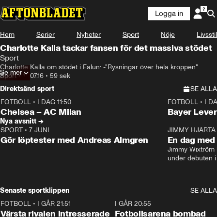
Logga in
Hem
Serier
Nyheter
Sport
Nöje
Livsstil
Charlotte Kalla tackar fansen för det massiva stödet
Sport
Charlotte Kalla om stödet i Falun: -"Rysningar över hela kroppen"
Se mer
Sport
•
18.07.16
•
59 sek
Direktsänd sport
SE ALLA
FOTBOLL
•
I DAG 11:50
FOTBOLL
•
I D
Plus
Plus
Chelsea – AC Milan
Bayer Lever
Nya avsnitt →
SPORT
•
7 JUNI
16:36
JIMMY HJÄRTA
Gör löptester med Andreas Almgren
En dag med 
Jimmy Wixtröm 
under debuten i
Senaste sportklippen
SE ALLA
FOTBOLL
•
I GÅR 21:51
0:31
I GÅR 20:55
Värsta rivalen intresserade
Fotbollsarena bombad