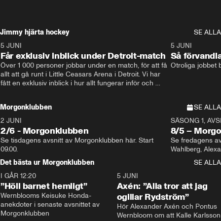
Jimmy hjärta hockey
SE ALLA
5 JUNI
11:14
5 JUNI
Får exklusiv inblick under Detroit-match
Så förvandl
Över 1 000 personer jobbar under en match, för att få 
Otroliga jobbet
allt att gå runt i Little Ceasars Arena i Detroit. Vi har 
fått en exklusiv inblick i hur allt fungerar inför och 
under match i världens bästa hockeyliga
Morgonklubben
SE ALLA
2 JUNI
SÄSONG 1, AVSN
2/6 - Morgonklubben
8/5 – Morg
Se tisdagens avsnitt av Morgonklubben här. Start 
Se fredagens av
09.00. 
Det bästa ur Morgonklubben
SE ALLA
I GÅR 12:20
1:14
5 JUNI
”Höll barnet hemligt”
Axén: ”Alla tror att jag
Wernblooms Keisuke Honda-
ogillar Rydström”
anekdoter i senaste avsnittet av 
Hör Alexander Axén och Pontus 
Morgonklubben
Wernbloom om att Kalle Karlsson 