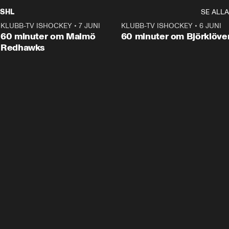
SHL
SE ALLA
KLUBB-TV ISHOCKEY
•
7 JUNI
1:02:53
KLUBB-TV ISHOCKEY
•
6 JUNI
1:0
Plus
60 minuter om Malmö
60 minuter om Björklöve
Redhawks