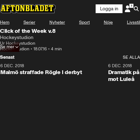
Logga in
Hem
Serier
Nyheter
Sport
Nöje
Livsstil
Click of the Week v.8
Hockeystudion
Ur Hockeystudion
Se mer
Hockeystudion
•
18.07.16
•
4 min
Senast
SE ALLA
6 DEC. 2018
0:50
6 DEC. 2018
Malmö straffade Rögle i derbyt
Dramatik på
mot Luleå