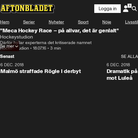
Logga in
Hem
Serier
Nyheter
Sport
Nöje
Livsstil
”Meca Hockey Race – på allvar, det är genialt”
Hockeystudion
Därför hyllar experterna det kritiserade namnet
Se mer
Hockeystudion
•
18.07.16
•
3 min
Senast
SE ALLA
6 DEC. 2018
0:50
6 DEC. 2018
Malmö straffade Rögle i derbyt
Dramatik på
mot Luleå