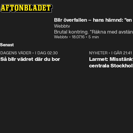
Blir överfallen – hans hämnd: ”en
Webbtv
Brutal kontring. "Räkna med avstän
Webbtv
•
18.07.16
•
5 min
Senast
DAGENS VÄDER
•
I DAG 02:30
1:06
NYHETER
•
I GÅR 21:41
Så blir vädret där du bor
Larmet: Misstänkt 
centrala Stockho