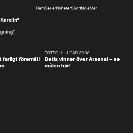
Hem
Serier
Nyheter
Sport
Nöje
Mer
Livsstil
 Karelin”
gning".
0:35
FOTBOLL
•
I GÅR 20:36
1:3
farligt föremål i
Betis vinner över Arsenal – se
lm
målen här!