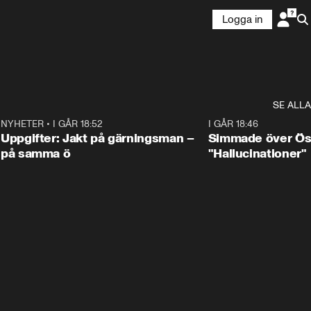
Logga in
SE ALLA
0
NYHETER
•
I GÅR 18:52
0:33
I GÅR 18:46
Uppgifter: Jakt på gärningsman –
Simmade över Öst
på samma ö
"Hallucinationer"