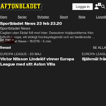
Logga in
Hem
Serier
Nyheter
Sport
Nöje
Livsstil
Sportbladet News 23 feb 23.20
Sportbladet News
Cagliari utan Ekdal föll mot Inter. Dessutom höjdpunkterna från 
fotbollseuropa, ett stökigt hockeyslagsmål och en bedårande 
Se mer
taekwondo tjej.
Sportbladet News
•
18.07.16
•
5 min
Senast
SE ALLA
EUROPA LEAGUE
•
20 MAJ
1:32
EUROPA LEAG
Victor Nilsson Lindelöf vinner Europa
Självmål frå
League med sitt Aston Villa