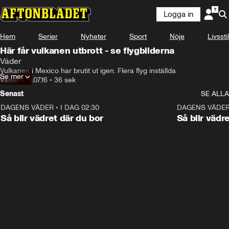
Logga in
Hem
Serier
Nyheter
Sport
Nöje
Livsstil
Här får vulkanen utbrott - se flygbilderna
Väder
Vulkanen i Mexico har brutit ut igen. Flera flyg inställda
Se mer
Väder
•
18.07.16
•
36 sek
Senast
SE ALLA
DAGENS VÄDER
•
I DAG 02:30
1:06
DAGENS VÄDE
Så blir vädret där du bor
Så blir vädr