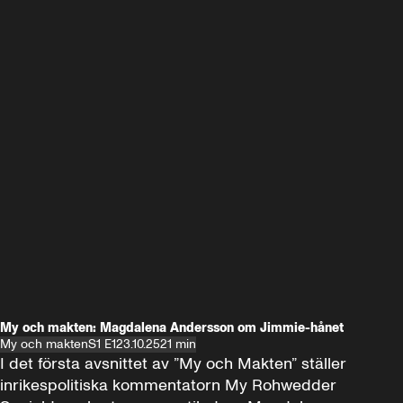
My och makten: Magdalena Andersson om Jimmie-hånet
My och makten
S1 E1
23.10.25
21 min
I det första avsnittet av ”My och Makten” ställer 
inrikespolitiska kommentatorn My Rohwedder 