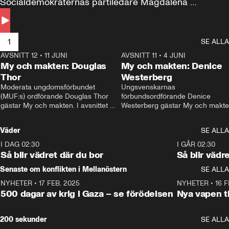
Socialdemokraternas partiledare Magdalena 
Andersson till svars.
1
SE ALLA
AVSNITT 12
•
11 JUNI
26:27
AVSNITT 11
•
4 JUNI
2
My och makten: Douglas
My och makten: Denice
Thor
Westerberg
Moderata ungdomsförbundet 
Ungsvenskarnas 
(MUF:s) ordförande Douglas Thor 
förbundsordförande Denice 
gästar My och makten. I avsnittet 
Westerberg gästar My och makten.
diskuteras tonårsutvisningarna och 
avsnittet diskuteras migrationsfrå
hur Moderaterna ska locka väljare till 
och hur SD ska locka kvinnliga 
Väder
SE ALLA
valet i höst. 
väljare. 
I DAG 02:30
1:06
I GÅR 02:30
Så blir vädret där du bor
Så blir vädr
Senaste om konflikten i Mellanöstern
SE ALLA
NYHETER
•
17 FEB. 2025
0:45
NYHETER
•
16 F
500 dagar av krig i Gaza – se förödelsen
Nya vapen ti
200 sekunder
SE ALLA