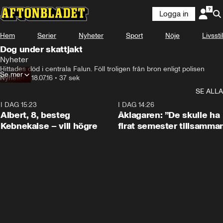
Logga in
Hem
Serier
Nyheter
Sport
Nöje
Livsstil
Dog under skattjakt
Nyheter
Hittades död i centrala Falun. Föll troligen från bron enligt polisen
Se mer
Nyheter
•
18.07.16
•
37 sek
SE ALLA
I DAG 15:23
0:54
I DAG 14:26
Albert, 8, besteg
Åklagaren: ”De skulle ha
Kebnekaise – vill högre
firat semester tillsamma