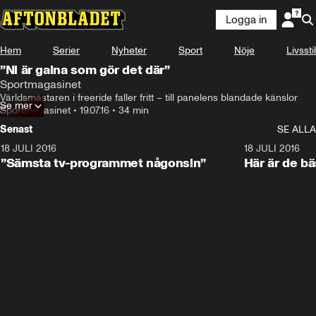
Logga in
Hem
Serier
Nyheter
Sport
Nöje
Livsstil
”Ni är galna som gör det där”
Sportmagasinet
Världsmästaren i freeride faller fritt – till panelens blandade känslor
Se mer
Sportmagasinet
•
19.07.16
•
34 min
Senast
SE ALLA
18 JULI 2016
4:44
18 JULI 2016
”Sämsta tv-programmet någonsin”
Här är de b